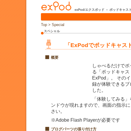
exPod/エクスポッド － ポッドキ
Top
>
Special
スペシャル
「ExPodでポッドキャ
概要
しゃべるだけでポ
る「ポッドキャス
ExPod」。 そ
録が体験できるブ
した。
「体験してみる」
ンドウが現れますので、画面の指示に
さい。
※Adobe Flash Playerが必要です
ブログパーツの張り付け方